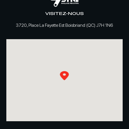
VISITEZ-NOUS
3720, Place La Fayette Est Boisbriand (QC) J7H 1N6